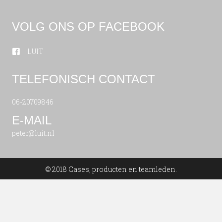
VOLG ONS OP FACEBOOK
LUIT
TELEFONISCH CONTACT
06-20709846
E-MAIL
peter@luit.nl
© 2018 Cases, producten en teamleden.