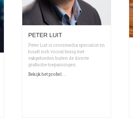
PETER LUIT
Peter Luit is crossmedia specialist en
houdt zich vooral bezig met
vakgebieden buiten de directe
grafische toepassingen.
about Peter Luit
Bekijk het profiel.....