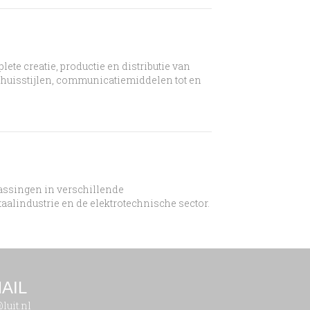
e creatie, productie en distributie van
 huisstijlen, communicatiemiddelen tot en
passingen in verschillende
aalindustrie en de elektrotechnische sector.
AIL
luit.nl