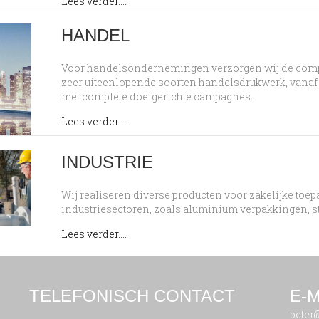
about Retail
Lees verder....
HANDEL
Voor handelsondernemingen verzorgen wij de complet
zeer uiteenlopende soorten handelsdrukwerk, vanaf
met complete doelgerichte campagnes.
about Handel
Lees verder....
INDUSTRIE
Wij realiseren diverse producten voor zakelijke toe
industriesectoren, zoals aluminium verpakkingen, st
about Industrie
Lees verder....
TELEFONISCH CONTACT
E-M
peter@