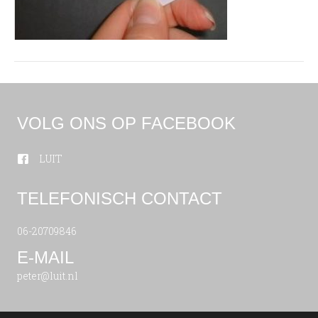
VOLG ONS OP FACEBOOK
LUIT
TELEFONISCH CONTACT
06-20709846
E-MAIL
peter@luit.nl