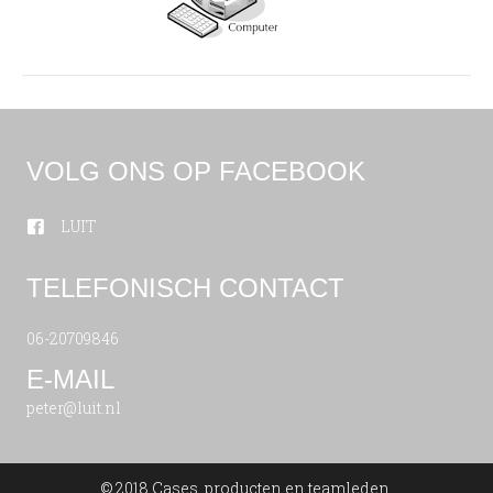
VOLG ONS OP FACEBOOK
LUIT
TELEFONISCH CONTACT
06-20709846
E-MAIL
peter@luit.nl
© 2018 Cases, producten en teamleden.