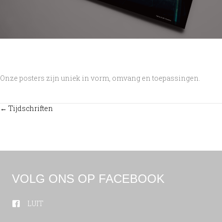
Onze posters zijn uniek in vorm, omvang en toepassingen.
← Tijdschriften
POSTS
NAVIGATION
VOLG ONS OP FACEBOOK
LUIT