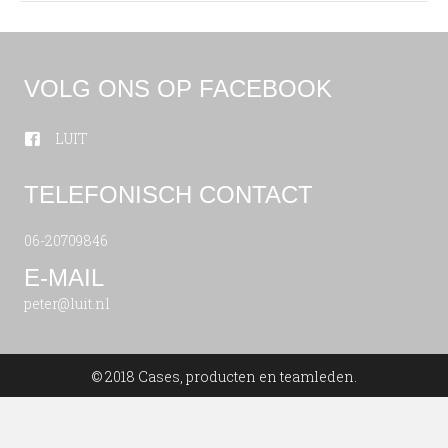
VOLG ONS OP FACEBOOK
LUIT
TELEFONISCH CONTACT
06-20709846
E-MAIL
peter@luit.nl
© 2018 Cases, producten en teamleden.